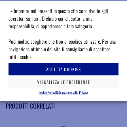
Sirona T2 A40L
Le informazioni presenti in questo sito sono rivolte agli
Sirona T3 E40
Sirona T3 E40L
operatori sanitari. Dichiaro quindi, sotto la mia
Sirona T4 LINE B40
responsabilità, di appartenere a tale categoria.
Caratteristiche
Puoi inoltre scegliere che tipo di cookies utilizzare. Per una
navigazione ottimale del sito ti consigliamo di accettare
cuscinetti in acciaio
Perfettamente bilanciato
tutti i cookie.
Garanzia italiana su tutti i nostri ricambi
ACCETTA COOKIES
Garanzia 12 mesi
Conformità agli standard EN ISO 13485
VISUALIZZA LE PREFERENZE
Cookie Policy
Dichiarazione sulla Privacy
PRODOTTI CORRELATI