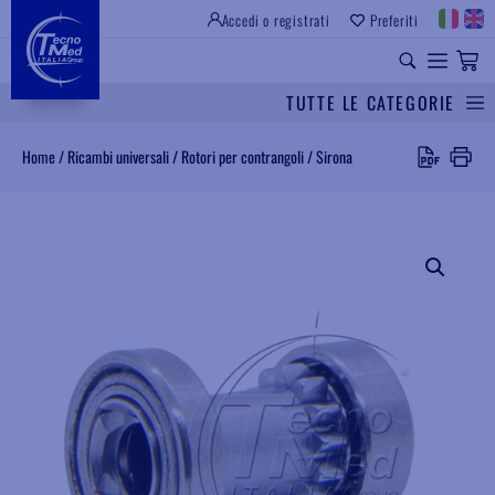
Accedi o registrati
Preferiti
SITO ISTITUZIONALE
RICAMBI UNIVERSALI
TUTTE LE CATEGORIE
Cerca
Home
/
Ricambi universali
/
Rotori per contrangoli
/
Sirona