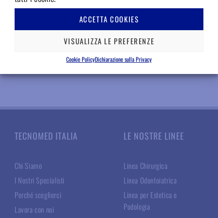
Accedi per il prezzo
Accedi per il prezzo
ACCETTA COOKIES
INFO
INFO
VISUALIZZA LE PREFERENZE
Aggiungere ai preferiti
Aggiungere ai preferiti
Cookie Policy
Dichiarazione sulla Privacy
TECNOMED ITALIA
LE NOSTRE LINEE
Chi Siamo
Linea Chirurgica
I Nostri Specialisti
Linea Odontoiatrica
Perché sceglierci
Linea per Estetica e
Podologia
Lavora con noi