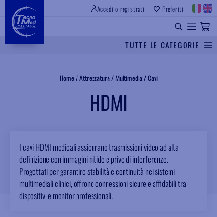
Accedi o registrati
Preferiti
SITO ISTITUZIONALE
RICAMBI UNIVERSALI
TUTTE LE CATEGORIE
Cerca
Home
/
Attrezzatura
/
Multimedia
/
Cavi
HDMI
I cavi HDMI medicali assicurano trasmissioni video ad alta
definizione con immagini nitide e prive di interferenze.
Progettati per garantire stabilità e continuità nei sistemi
multimediali clinici, offrono connessioni sicure e affidabili tra
dispositivi e monitor professionali.