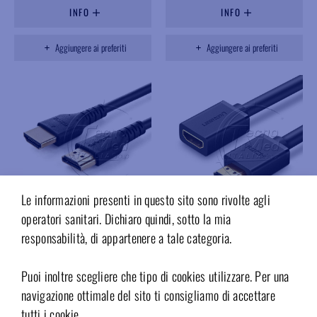
INFO
INFO
Aggiungere ai preferiti
Aggiungere ai preferiti
Le informazioni presenti in questo sito sono rivolte agli
operatori sanitari. Dichiaro quindi, sotto la mia
responsabilità, di appartenere a tale categoria.
FK950H
FK122D.56
Cavo HDMI 2.0 4K, 5mt, colore
Prolunga HDMI 2.1 8K, 2mt,
Puoi inoltre scegliere che tipo di cookies utilizzare. Per una
nero
maschio – femmina, per TX Falko,
nero
navigazione ottimale del sito ti consigliamo di accettare
Disponibile su richiesta
tutti i cookie.
Disponibile