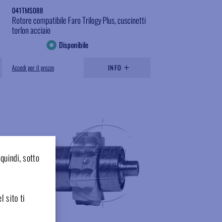
041TMS088
Rotore compatibile Faro Trilogy Plus, cuscinetti
torlon acciaio
Disponibile
Accedi per il prezzo
INFO
Aggiungere ai preferiti
quindi, sotto
l sito ti