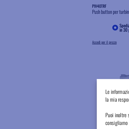
PIV40TRF
Push button per turbin
Spediz
in 30 
Accedi per il prezzo
Le informazio
la mia respon
Puoi inoltre 
consigliamo d