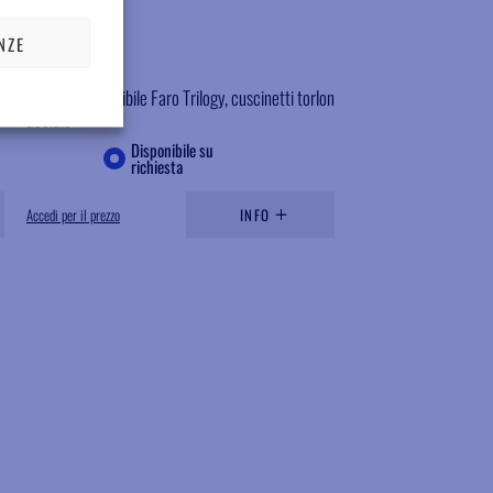
NZE
041TMS087
Rotore compatibile Faro Trilogy, cuscinetti torlon
acciaio
Disponibile su
richiesta
Accedi per il prezzo
INFO