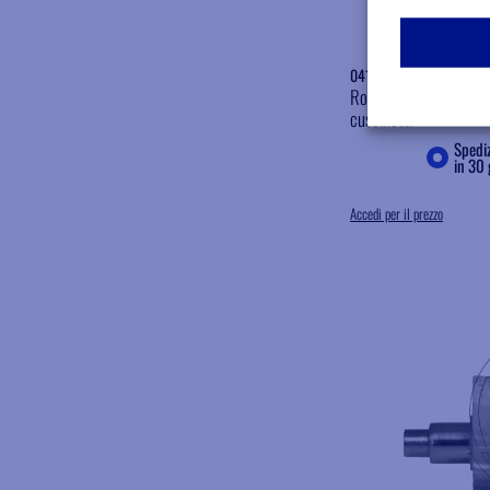
041TM088
Rotore compatibile Far
cuscinetti
Spediz
in 30 
Accedi per il prezzo