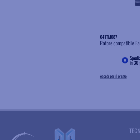
041TM087
Rotore compatibile Far
Spediz
in 30 
Accedi per il prezzo
TEC