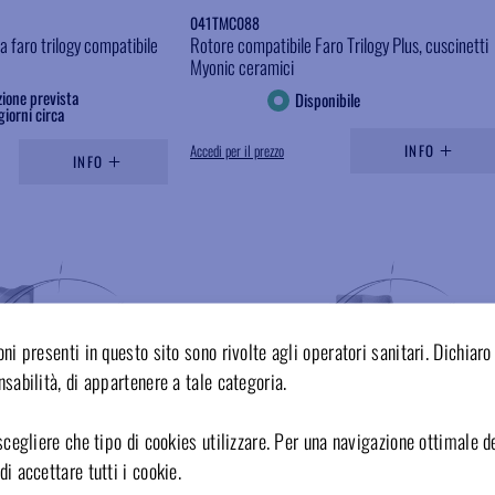
041TMC088
a faro trilogy compatibile
Rotore compatibile Faro Trilogy Plus, cuscinetti
Myonic ceramici
ione prevista
Disponibile
giorni circa
Accedi per il prezzo
INFO
INFO
Aggiungere ai preferiti
Aggiungere ai preferiti
ni presenti in questo sito sono rivolte agli operatori sanitari. Dichiaro 
sabilità, di appartenere a tale categoria.
scegliere che tipo di cookies utilizzare. Per una navigazione ottimale de
i accettare tutti i cookie.