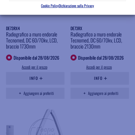
Cookie Policy
Dichiarazione sulla Privacy
DE73RX4
DE73RX
Radiografico a muro endorale
Radiografico a muro endorale
Tecnomed, DC 60/70kv, LCD,
Tecnomed, DC 60/70kv, LCD,
braccio 1730mm
braccio 2130mm
Disponibile dal 28/08/2026
Disponibile dal 28/08/2026
Accedi per il prezzo
Accedi per il prezzo
INFO
INFO
Aggiungere ai preferiti
Aggiungere ai preferiti