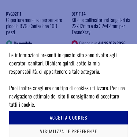
RVG02T.1
DE71T.14
Copertura monouso per sensore
Kit due collimatori rettangolari da
piccolo RVG. Confezione 100
22x32mm e da 32×42 mm per
pezzi
TecnoXray
Disponibile
Disponibile dal 28/08/2026
Accedi per il prezzo
Accedi per il prezzo
Le informazioni presenti in questo sito sono rivolte agli
operatori sanitari. Dichiaro quindi, sotto la mia
INFO
INFO
responsabilità, di appartenere a tale categoria.
Aggiungere ai preferiti
Aggiungere ai preferiti
Puoi inoltre scegliere che tipo di cookies utilizzare. Per una
navigazione ottimale del sito ti consigliamo di accettare
tutti i cookie.
ACCETTA COOKIES
VISUALIZZA LE PREFERENZE