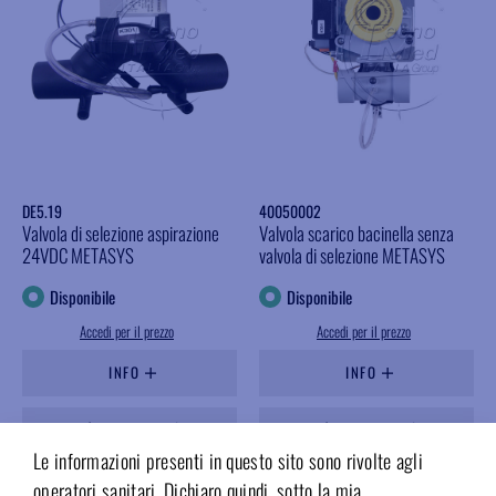
DE5.19
40050002
Valvola di selezione aspirazione
Valvola scarico bacinella senza
24VDC METASYS
valvola di selezione METASYS
Disponibile
Disponibile
Accedi per il prezzo
Accedi per il prezzo
INFO
INFO
Aggiungere ai preferiti
Aggiungere ai preferiti
Le informazioni presenti in questo sito sono rivolte agli
operatori sanitari. Dichiaro quindi, sotto la mia