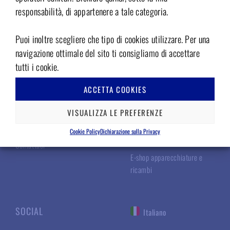
responsabilità, di appartenere a tale categoria.
Puoi inoltre scegliere che tipo di cookies utilizzare. Per una
TECNOMED ITALIA
LE NOSTRE LINEE
navigazione ottimale del sito ti consigliamo di accettare
tutti i cookie.
Chi Siamo
Linea Chirurgica
ACCETTA COOKIES
I Nostri Specialisti
Linea Odontoiatrica
VISUALIZZA LE PREFERENZE
Perché sceglierci
Linea per Estetica e
Podologia
Lavora con noi
Cookie Policy
Dichiarazione sulla Privacy
Linea Veterinaria
Contattaci
E-shop apparecchiature e
ricambi
SOCIAL
Italiano