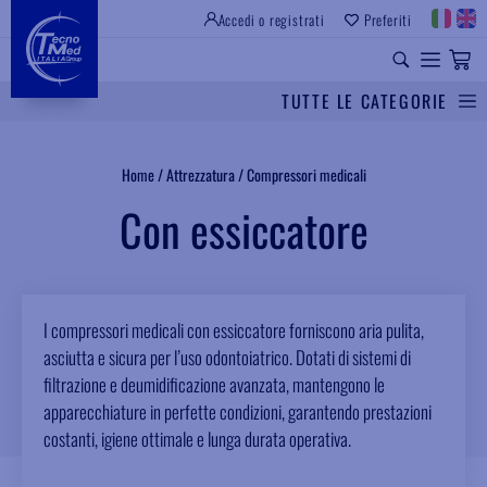
Accedi o registrati
Preferiti
SITO ISTITUZIONALE
RICAMBI UNIVERSALI
TUTTE LE CATEGORIE
Cerca
Home
/
Attrezzatura
/
Compressori medicali
Con essiccatore
I compressori medicali con essiccatore forniscono aria pulita,
asciutta e sicura per l’uso odontoiatrico. Dotati di sistemi di
filtrazione e deumidificazione avanzata, mantengono le
apparecchiature in perfette condizioni, garantendo prestazioni
costanti, igiene ottimale e lunga durata operativa.