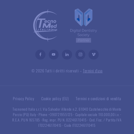
© 2026 Tutti i diritti riservati –
Termini d’uso
Privacy Policy
Cookie policy (EU)
Termini e condizioni di vendita
Tecnomed Italia s.r.l. Via Salvador Allende n.2, 61040 Castelvecchio di Monte
Porzio (PU) Italy
·
Phone +390721955125
·
Capitale sociale 110.000,00 i.v.
·
R.E.A. PU N 165785
·
Reg. impr. PU N. 02246170415
·
Cod. Fisc. / Partita IVA
IT02246170415
·
Code IT02246170415