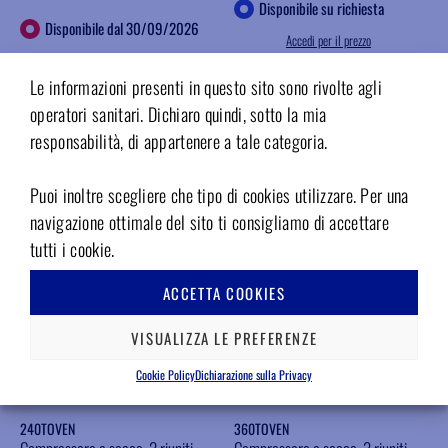
Disponibile su richiesta
Disponibile dal 30/09/2026
Accedi per il prezzo
Accedi per il prezzo
INFO
Le informazioni presenti in questo sito sono rivolte agli
INFO
operatori sanitari. Dichiaro quindi, sotto la mia
Aggiungere ai preferiti
responsabilità, di appartenere a tale categoria.
Aggiungere ai preferiti
Puoi inoltre scegliere che tipo di cookies utilizzare. Per una
navigazione ottimale del sito ti consigliamo di accettare
tutti i cookie.
ACCETTA COOKIES
VISUALIZZA LE PREFERENZE
Cookie Policy
Dichiarazione sulla Privacy
240TOVEN
360TOVEN