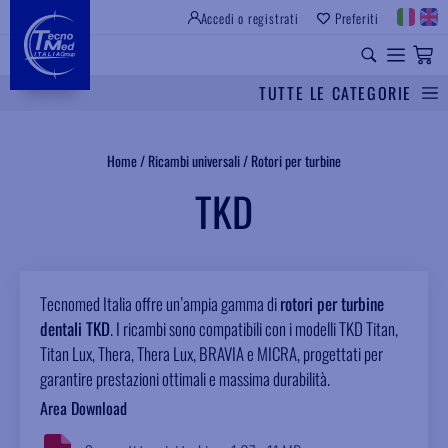
Accedi o registrati
Preferiti
SITO ISTITUZIONALE
RICAMBI UNIVERSALI
TUTTE LE CATEGORIE
Cerca
Home
/
Ricambi universali
/
Rotori per turbine
TKD
Tecnomed Italia offre un’ampia gamma di
rotori per turbine
dentali TKD
. I ricambi sono compatibili con i modelli TKD Titan,
Titan Lux, Thera, Thera Lux, BRAVIA e MICRA, progettati per
garantire prestazioni ottimali e massima durabilità.
Area Download