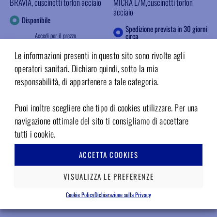
BRAVIA, cuscinetti torlon acciaio
MICRA L/M,cuscinetti torlon
acciaio
Disponibile
Spedizione prevista in 30 giorni
Accedi per il prezzo
circa
Accedi per il prezzo
INFO
Le informazioni presenti in questo sito sono rivolte agli
operatori sanitari. Dichiaro quindi, sotto la mia
INFO
Aggiungere ai preferiti
responsabilità, di appartenere a tale categoria.
Aggiungere ai preferiti
Puoi inoltre scegliere che tipo di cookies utilizzare. Per una
navigazione ottimale del sito ti consigliamo di accettare
tutti i cookie.
ACCETTA COOKIES
VISUALIZZA LE PREFERENZE
Cookie Policy
Dichiarazione sulla Privacy