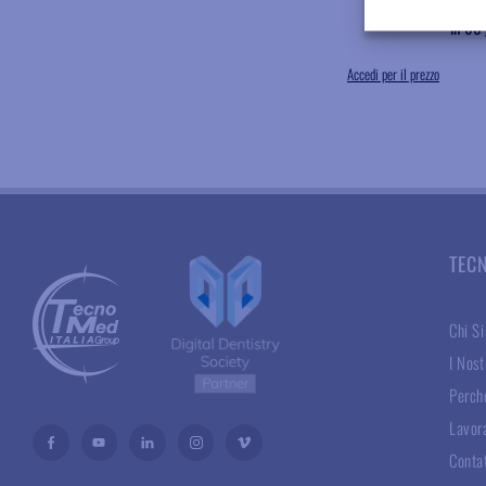
Spediz
in 60 
Accedi per il prezzo
TEC
Chi S
I Nost
Perché
Lavor
Conta