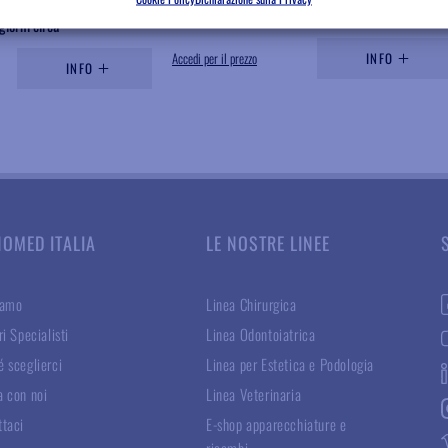
ione prevista
Disponibile
giorni circa
Accedi per il prezzo
INFO
INFO
NOMED ITALIA
LE NOSTRE LINEE
iamo
Linea Chirurgica
ri Specialisti
Linea Odontoiatrica
 sceglierci
Linea per Estetica e Podologia
a con noi
Linea Veterinaria
ttaci
E-shop apparecchiature e