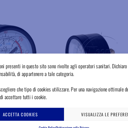
Aggiungere ai preferiti
Aggiungere ai preferiti
ni presenti in questo sito sono rivolte agli operatori sanitari. Dichiaro 
sabilità, di appartenere a tale categoria.
scegliere che tipo di cookies utilizzare. Per una navigazione ottimale de
i accettare tutti i cookie.
PC1839
ACCETTA COOKIES
VISUALIZZA LE PREFERE
attacco 1/4M, diametro
Manometro circolare 0-12 bar, corpo in ABS
Cookie Policy
Dichiarazione sulla Privacy