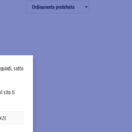
quindi, sotto
l sito ti
NZE