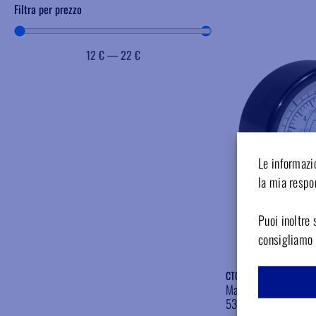
Filtra per prezzo
12
€
—
22
€
Le informazio
la mia respon
Puoi inoltre 
consigliamo d
CTOV14
Manometro 0/12 BAR 
53mm