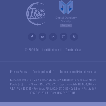
© 2026 Tutti i diritti riservati –
Termini d’uso
Privacy Policy
Cookie policy (EU)
Termini e condizioni di vendita
Tecnomed Italia s.r.l. Via Salvador Allende n.2, 61040 Castelvecchio di Monte
Porzio (PU) Italy
·
Phone +390721955125
·
Capitale sociale 110.000,00 i.v.
·
R.E.A. PU N 165785
·
Reg. impr. PU N. 02246170415
·
Cod. Fisc. / Partita IVA
IT02246170415
·
Code IT02246170415