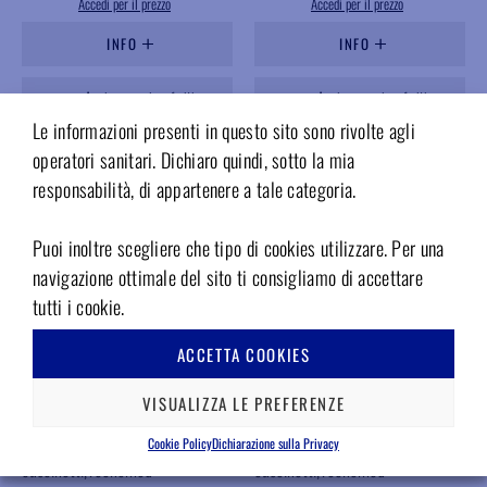
Accedi per il prezzo
Accedi per il prezzo
INFO
INFO
Aggiungere ai preferiti
Aggiungere ai preferiti
Le informazioni presenti in questo sito sono rivolte agli
operatori sanitari. Dichiaro quindi, sotto la mia
responsabilità, di appartenere a tale categoria.
Puoi inoltre scegliere che tipo di cookies utilizzare. Per una
navigazione ottimale del sito ti consigliamo di accettare
tutti i cookie.
ACCETTA COOKIES
VISUALIZZA LE PREFERENZE
SC242T
SC241T
Rotore compatibile MK-dent
Rotore compatibile MK-dent
Cookie Policy
Dichiarazione sulla Privacy
Prime Line piccola, senza
Prime Line standard,senza
cuscinetti,Tecnomed
cuscinetti,Tecnomed