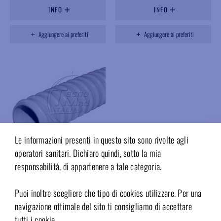
INFO
INFO
Aggiungere ai preferiti
Aggiungere ai preferiti
Le informazioni presenti in questo sito sono rivolte agli
operatori sanitari. Dichiaro quindi, sotto la mia
responsabilità, di appartenere a tale categoria.
040T990
Tubo aspirazione corrugato
Puoi inoltre scegliere che tipo di cookies utilizzare. Per una
d.25mm, RAL7035, roccia 10
metri
navigazione ottimale del sito ti consigliamo di accettare
tutti i cookie.