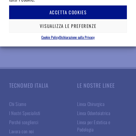
Disponibile
Accedi per il prezzo
ACCETTA COOKIES
INFO
VISUALIZZA LE PREFERENZE
Aggiungere ai preferiti
Cookie Policy
Dichiarazione sulla Privacy
TECNOMED ITALIA
LE NOSTRE LINEE
Chi Siamo
Linea Chirurgica
I Nostri Specialisti
Linea Odontoiatrica
Perché sceglierci
Linea per Estetica e
Podologia
Lavora con noi