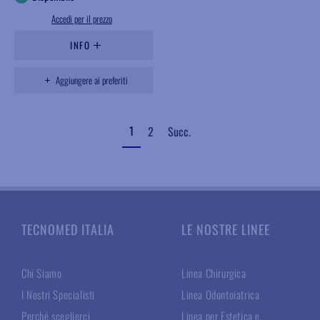
Accedi per il prezzo
INFO
Aggiungere ai preferiti
1
2
Succ.
TECNOMED ITALIA
LE NOSTRE LINEE
Chi Siamo
Linea Chirurgica
I Nostri Specialisti
Linea Odontoiatrica
Perché sceglierci
Linea per Estetica e