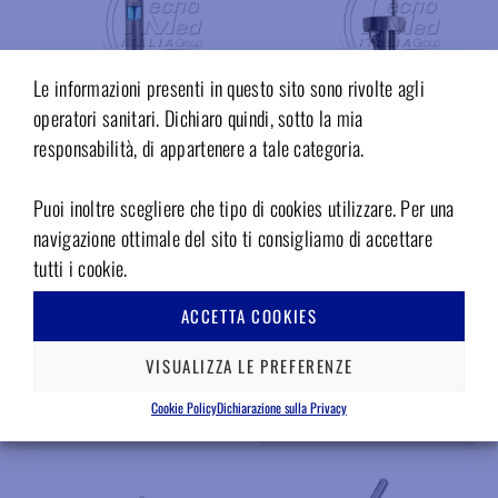
Le informazioni presenti in questo sito sono rivolte agli
operatori sanitari. Dichiaro quindi, sotto la mia
responsabilità, di appartenere a tale categoria.
234C
395C
Puoi inoltre scegliere che tipo di cookies utilizzare. Per una
Guaina per siringa diritta in
Prolunga interna aria/acqua per
acciaio Minimate Luzzani
siringa Minilight 3-6 funzioni
navigazione ottimale del sito ti consigliamo di accettare
Luzzani
tutti i cookie.
Disponibile
Disponibile
Accedi per il prezzo
ACCETTA COOKIES
Accedi per il prezzo
INFO
VISUALIZZA LE PREFERENZE
INFO
Aggiungere ai preferiti
Cookie Policy
Dichiarazione sulla Privacy
Aggiungere ai preferiti