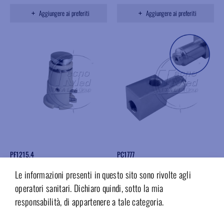
Aggiungere ai preferiti
Aggiungere ai preferiti
PF1215.4
PC1777
Valvola a pulsante cip per PF1215
Valvola comando pneum.non
Le informazioni presenti in questo sito sono rivolte agli
retroattiva acqua,comando 2,6
mm,1/8 1/8,n.c.
operatori sanitari. Dichiaro quindi, sotto la mia
Disponibile
responsabilità, di appartenere a tale categoria.
Disponibile
Accedi per il prezzo
Accedi per il prezzo