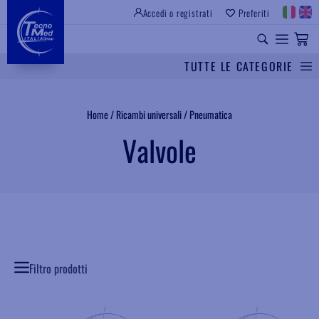
Accedi o registrati
Preferiti
SITO ISTITUZIONALE
RICAMBI UNIVERSALI
TUTTE LE CATEGORIE
Cerca
Home
/
Ricambi universali
/
Pneumatica
Valvole
Filtro prodotti