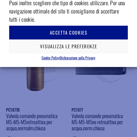
Puoi inoltre scegliere che tipo di cookies utilizzare. Per una
INFO
INFO
navigazione ottimale del sito ti consigliamo di accettare
Aggiungere ai preferiti
tutti i cookie.
Aggiungere ai preferiti
ACCETTA COOKIES
VISUALIZZA LE PREFERENZE
Cookie Policy
Dichiarazione sulla Privacy
PC1877B
PC1877
Valvola comando pneumatica
Valvola comando pneumatica
M5-M5-M5retroattiva per
M5-M5-M5no retroattiva per
acqua,normalm.chiusa
acqua,norm.chiusa