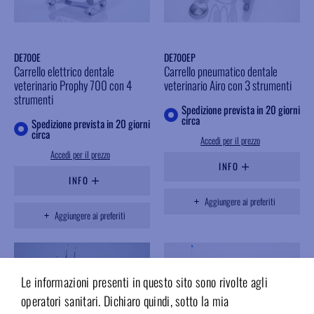
DE700E
DE700EP
Carrello elettrico dentale
Carrello pneumatico dentale
veterinario Prophy 700 con 4
veterinario Airo con 3 strumenti
strumenti
Spedizione prevista in 20 giorni
circa
Spedizione prevista in 20 giorni
circa
Accedi per il prezzo
Accedi per il prezzo
INFO
INFO
Aggiungere ai preferiti
Aggiungere ai preferiti
Le informazioni presenti in questo sito sono rivolte agli
operatori sanitari. Dichiaro quindi, sotto la mia