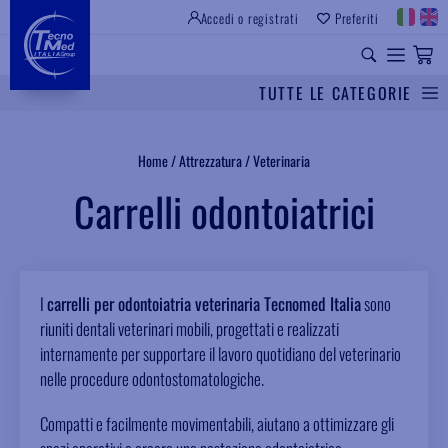
Accedi o registrati
Preferiti
SITO ISTITUZIONALE
RICAMBI UNIVERSALI
TUTTE LE CATEGORIE
Cerca
Home
/
Attrezzatura
/
Veterinaria
Carrelli odontoiatrici
I
carrelli per odontoiatria veterinaria Tecnomed Italia
sono
riuniti dentali veterinari mobili, progettati e realizzati
internamente per supportare il lavoro quotidiano del veterinario
nelle procedure odontostomatologiche.
Compatti e facilmente movimentabili, aiutano a ottimizzare gli