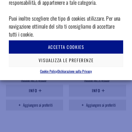
responsabilità, di appartenere a tale categoria.
Puoi inoltre scegliere che tipo di cookies utilizzare. Per una
navigazione ottimale del sito ti consigliamo di accettare
tutti i cookie.
UV3PN
UV4VA
ACCETTA COOKIES
Carrello pneumatico dentale
Riunito veterinario mobile
veterinario Dentaway con 3
Dentalcase, 4 strumenti e
strumenti
compressore interno
VISUALIZZA LE PREFERENZE
Disponibile
Disponibile
Cookie Policy
Dichiarazione sulla Privacy
Accedi per il prezzo
Accedi per il prezzo
INFO
INFO
Aggiungere ai preferiti
Aggiungere ai preferiti