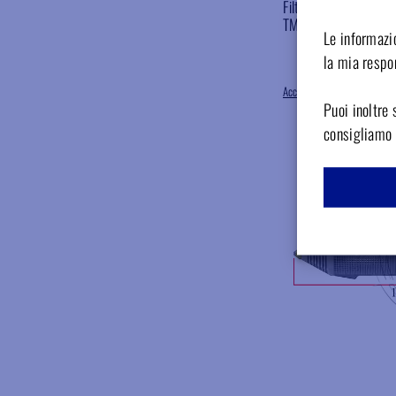
Filtro ricambio 31 x
TMG70270E, confezio
Le informazio
Dispon
la mia respon
Accedi per il prezzo
Puoi inoltre 
consigliamo d