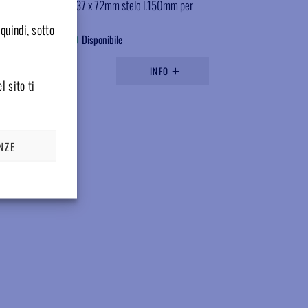
Filtro ricambio 37 x 72mm stelo l.150mm per
filtro, conf.5 pz
quindi, sotto
Disponibile
Accedi per il prezzo
INFO
l sito ti
NZE