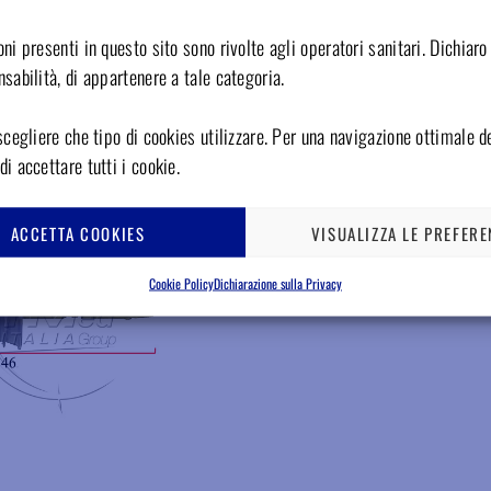
 60mm per TMY70270E –
Filtro ricambio 37 x 72mm stelo l.128mm per
ne 5 pezzi
filtro, confezione 5 pezzi
ni presenti in questo sito sono rivolte agli operatori sanitari. Dichiaro 
ibile
Disponibile
sabilità, di appartenere a tale categoria.
INFO
Accedi per il prezzo
INFO
scegliere che tipo di cookies utilizzare. Per una navigazione ottimale de
i accettare tutti i cookie.
Aggiungere ai preferiti
ACCETTA COOKIES
VISUALIZZA LE PREFERE
Cookie Policy
Dichiarazione sulla Privacy