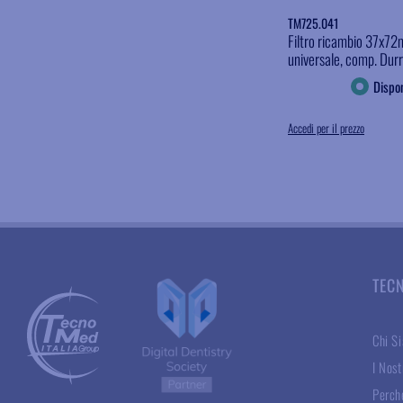
TM725.041
Filtro ricambio 37x7
universale, comp. Durr
Dispon
Accedi per il prezzo
TEC
Chi S
I Nost
Perché