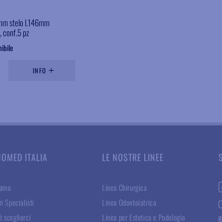
2mm stelo l.146mm
, conf.5 pz
ibile
INFO
NOMED ITALIA
LE NOSTRE LINEE
iamo
Linea Chirurgica
ri Specialisti
Linea Odontoiatrica
 sceglierci
Linea per Estetica e Podologia