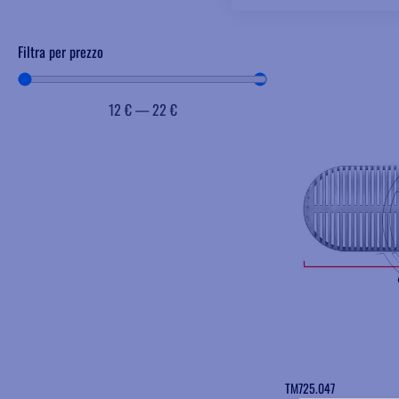
Filtra per prezzo
12
€
—
22
€
TM725.047