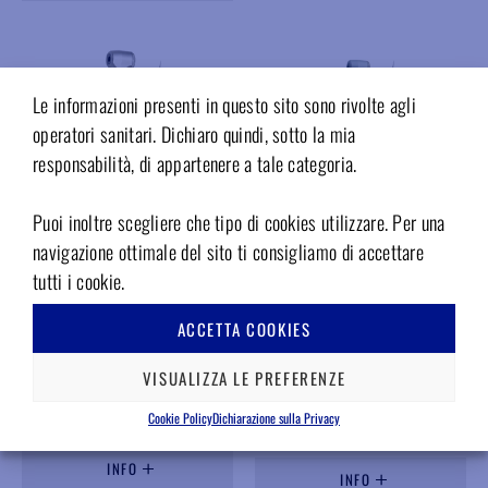
Le informazioni presenti in questo sito sono rivolte agli
operatori sanitari. Dichiaro quindi, sotto la mia
responsabilità, di appartenere a tale categoria.
Puoi inoltre scegliere che tipo di cookies utilizzare. Per una
navigazione ottimale del sito ti consigliamo di accettare
tutti i cookie.
WD101M
NS161M
Testina completa 1.1, compatibile
Testina completa 16:1,
ACCETTA COOKIES
ENDO SMART DTE CON.3PIN
compatibile ENDOMATE NSK
10DENTI
CON.3PIN 10DENTI MP-F16R
VISUALIZZA LE PREFERENZE
Spedizione prevista in 30 giorni
Disponibile
circa
Cookie Policy
Dichiarazione sulla Privacy
Accedi per il prezzo
Accedi per il prezzo
INFO
INFO