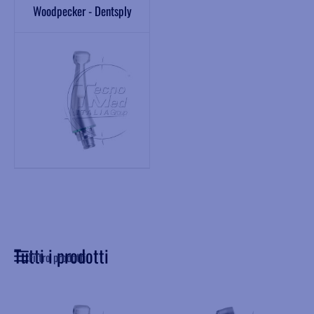
Woodpecker - Dentsply
Tutti i prodotti
Filtro prodotti