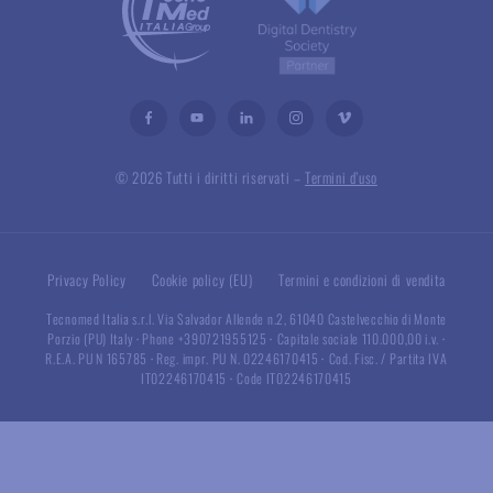
© 2026 Tutti i diritti riservati –
Termini d’uso
Privacy Policy
Cookie policy (EU)
Termini e condizioni di vendita
Tecnomed Italia s.r.l. Via Salvador Allende n.2, 61040 Castelvecchio di Monte
Porzio (PU) Italy
·
Phone +390721955125
·
Capitale sociale 110.000,00 i.v.
·
R.E.A. PU N 165785
·
Reg. impr. PU N. 02246170415
·
Cod. Fisc. / Partita IVA
IT02246170415
·
Code IT02246170415