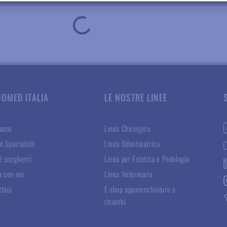
NOMED ITALIA
LE NOSTRE LINEE
iamo
Linea Chirurgica
ri Specialisti
Linea Odontoiatrica
 sceglierci
Linea per Estetica e Podologia
a con noi
Linea Veterinaria
ttaci
E-shop apparecchiature e
ricambi