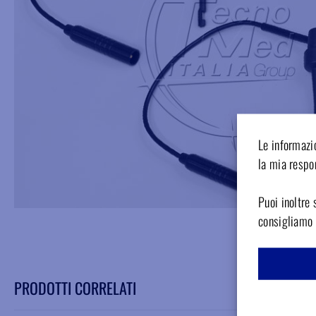
Le informazio
la mia respon
Puoi inoltre 
consigliamo d
PRODOTTI CORRELATI