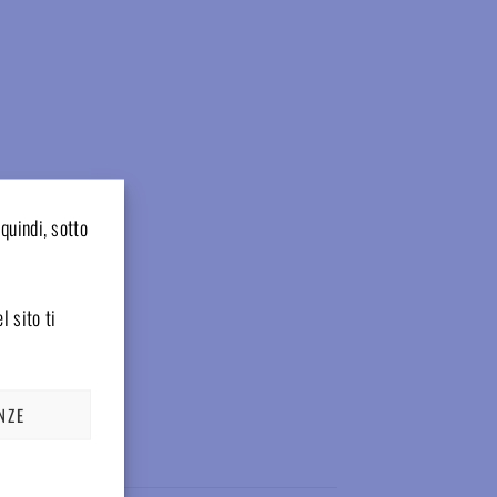
quindi, sotto
l sito ti
NZE