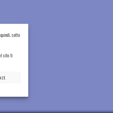
quindi, sotto
l sito ti
NZE