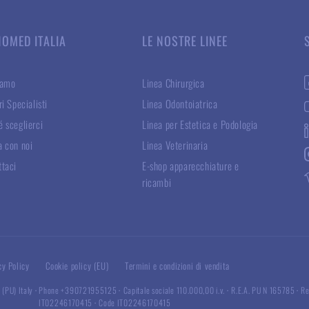
NOMED ITALIA
LE NOSTRE LINEE
iamo
Linea Chirurgica
ri Specialisti
Linea Odontoiatrica
 sceglierci
Linea per Estetica e Podologia
a con noi
Linea Veterinaria
ttaci
E-shop apparecchiature e
ricambi
cy Policy
Cookie policy (EU)
Termini e condizioni di vendita
 (PU) Italy
·
Phone +390721955125
·
Capitale sociale 110.000,00 i.v.
·
R.E.A. PU N 165785
·
Re
IT02246170415
·
Code IT02246170415