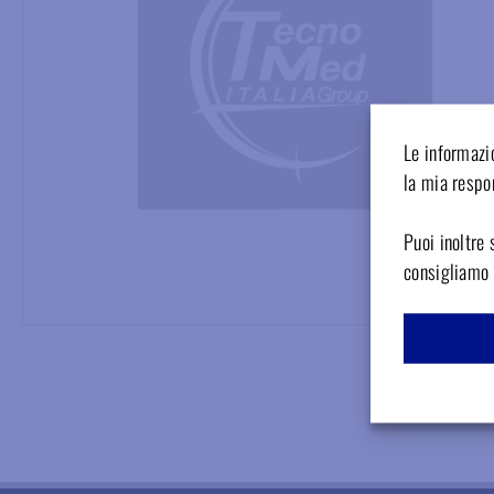
Le informazio
la mia respon
Puoi inoltre 
consigliamo d