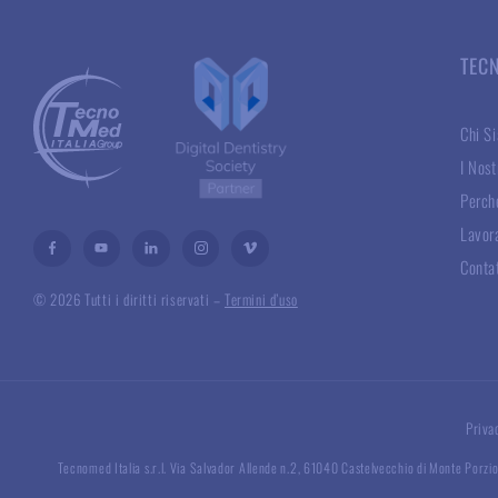
TEC
Chi S
I Nost
Perché
Lavor
Conta
© 2026 Tutti i diritti riservati –
Termini d’uso
Priva
Tecnomed Italia s.r.l. Via Salvador Allende n.2, 61040 Castelvecchio di Monte Porzio