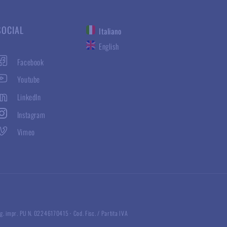
SOCIAL
Italiano
English
Facebook
Youtube
LinkedIn
Instagram
Vimeo
g. impr. PU N. 02246170415
·
Cod. Fisc. / Partita IVA