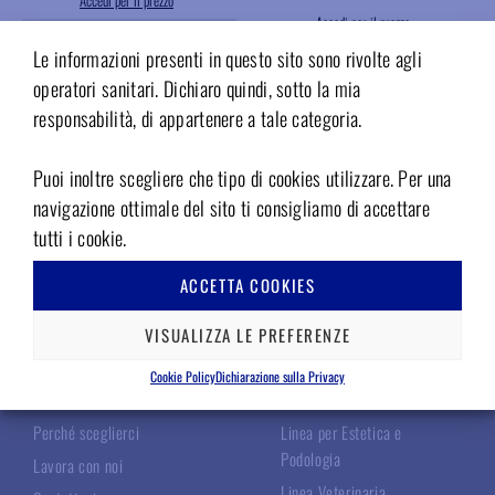
Accedi per il prezzo
Accedi per il prezzo
INFO
Le informazioni presenti in questo sito sono rivolte agli
INFO
operatori sanitari. Dichiaro quindi, sotto la mia
Aggiungere ai preferiti
responsabilità, di appartenere a tale categoria.
Aggiungere ai preferiti
Puoi inoltre scegliere che tipo di cookies utilizzare. Per una
navigazione ottimale del sito ti consigliamo di accettare
tutti i cookie.
ACCETTA COOKIES
TECNOMED ITALIA
LE NOSTRE LINEE
VISUALIZZA LE PREFERENZE
Chi Siamo
Linea Chirurgica
Cookie Policy
Dichiarazione sulla Privacy
I Nostri Specialisti
Linea Odontoiatrica
Perché sceglierci
Linea per Estetica e
Podologia
Lavora con noi
Linea Veterinaria