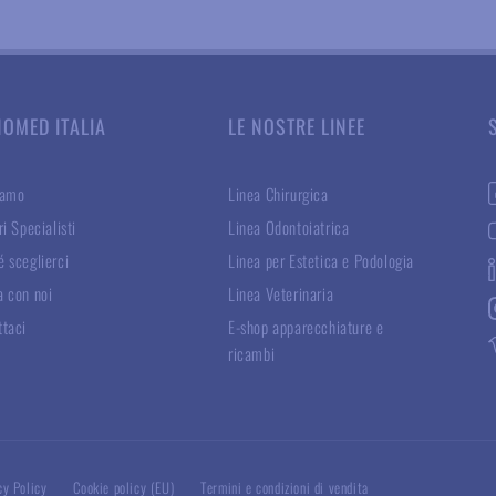
NOMED ITALIA
LE NOSTRE LINEE
iamo
Linea Chirurgica
ri Specialisti
Linea Odontoiatrica
 sceglierci
Linea per Estetica e Podologia
a con noi
Linea Veterinaria
ttaci
E-shop apparecchiature e
ricambi
cy Policy
Cookie policy (EU)
Termini e condizioni di vendita