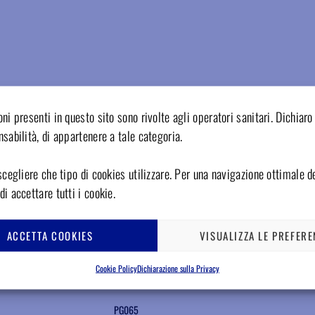
Aggiungere ai preferiti
Aggiungere ai preferiti
ni presenti in questo sito sono rivolte agli operatori sanitari. Dichiaro 
sabilità, di appartenere a tale categoria.
scegliere che tipo di cookies utilizzare. Per una navigazione ottimale de
i accettare tutti i cookie.
ACCETTA COOKIES
VISUALIZZA LE PREFERE
Cookie Policy
Dichiarazione sulla Privacy
PG065