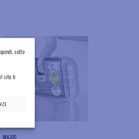
Aggiungere ai preferiti
quindi, sotto
l sito ti
NZE
DE6.22C