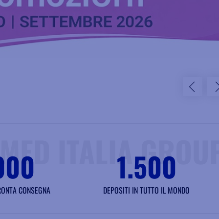
MED ITALIA GROU
000
1.500
PRONTA CONSEGNA
DEPOSITI IN TUTTO IL MONDO