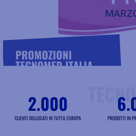
PROMOZIONI
TECNOMED ITALIA
Scopri le novità e le promozioni valide da MARZO
TECNO
a SETTEMBRE 2026
2.000
6.
CLICCA QUI
CLIENTI DISLOCATI IN TUTTA EUROPA
PRODOTTI IN 