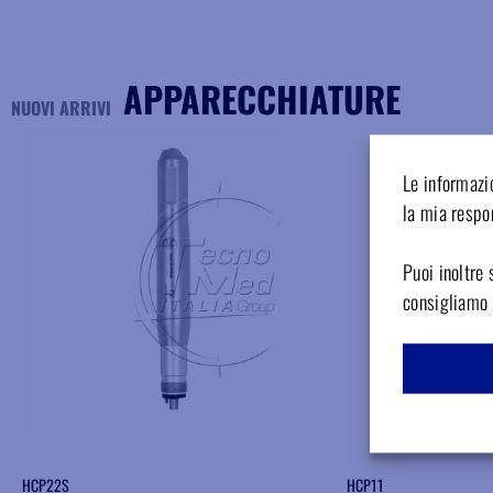
APPARECCHIATURE
NUOVI ARRIVI
Aggiungere ai preferiti
Le informazio
la mia respon
Puoi inoltre 
consigliamo d
HCP22S
HCP11