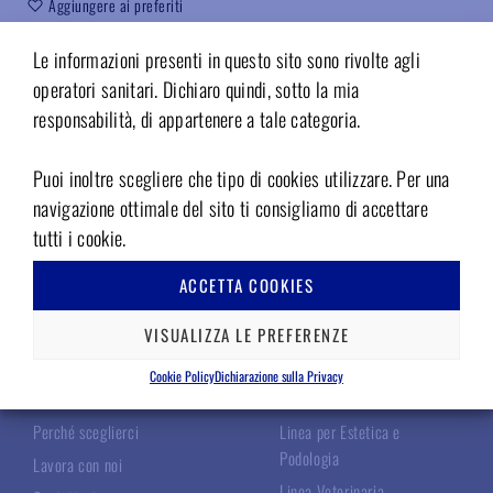
Aggiungere ai preferiti
Codice:
02409031
Le informazioni presenti in questo sito sono rivolte agli
operatori sanitari. Dichiaro quindi, sotto la mia
responsabilità, di appartenere a tale categoria.
Puoi inoltre scegliere che tipo di cookies utilizzare. Per una
navigazione ottimale del sito ti consigliamo di accettare
tutti i cookie.
ACCETTA COOKIES
TECNOMED ITALIA
LE NOSTRE LINEE
VISUALIZZA LE PREFERENZE
Chi Siamo
Linea Chirurgica
Cookie Policy
Dichiarazione sulla Privacy
I Nostri Specialisti
Linea Odontoiatrica
Perché sceglierci
Linea per Estetica e
Podologia
Lavora con noi
Linea Veterinaria