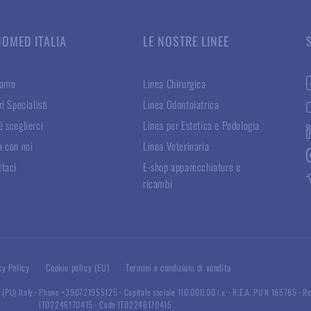
NOMED ITALIA
LE NOSTRE LINEE
iamo
Linea Chirurgica
ri Specialisti
Linea Odontoiatrica
 sceglierci
Linea per Estetica e Podologia
a con noi
Linea Veterinaria
ttaci
E-shop apparecchiature e
ricambi
cy Policy
Cookie policy (EU)
Termini e condizioni di vendita
 (PU) Italy
·
Phone +390721955125
·
Capitale sociale 110.000,00 i.v.
·
R.E.A. PU N 165785
·
Re
IT02246170415
·
Code IT02246170415