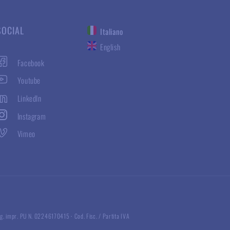
SOCIAL
Italiano
English
Facebook
Youtube
LinkedIn
Instagram
Vimeo
g. impr. PU N. 02246170415
·
Cod. Fisc. / Partita IVA