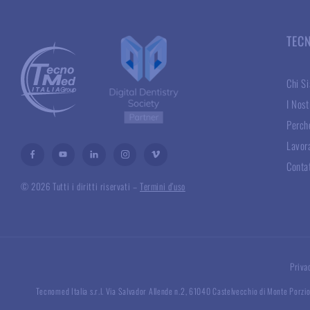
TEC
Chi S
I Nost
Perché
Lavor
Conta
© 2026 Tutti i diritti riservati –
Termini d’uso
Priva
Tecnomed Italia s.r.l. Via Salvador Allende n.2, 61040 Castelvecchio di Monte Porzio