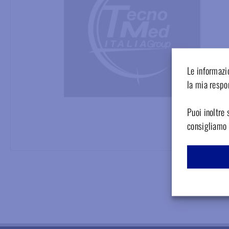
Le informazio
la mia respon
Puoi inoltre 
consigliamo d