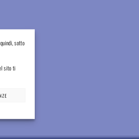
quindi, sotto
l sito ti
NZE