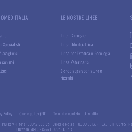
NOMED ITALIA
LE NOSTRE LINEE
iamo
Linea Chirurgica
ri Specialisti
Linea Odontoiatrica
 sceglierci
Linea per Estetica e Podologia
a con noi
Linea Veterinaria
ttaci
E-shop apparecchiature e
ricambi
cy Policy
Cookie policy (EU)
Termini e condizioni di vendita
 (PU) Italy
·
Phone +390721955125
·
Capitale sociale 110.000,00 i.v.
·
R.E.A. PU N 165785
·
Re
IT02246170415
·
Code IT02246170415