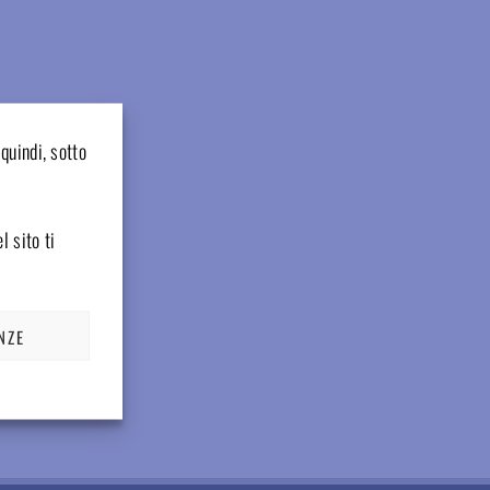
quindi, sotto
l sito ti
NZE