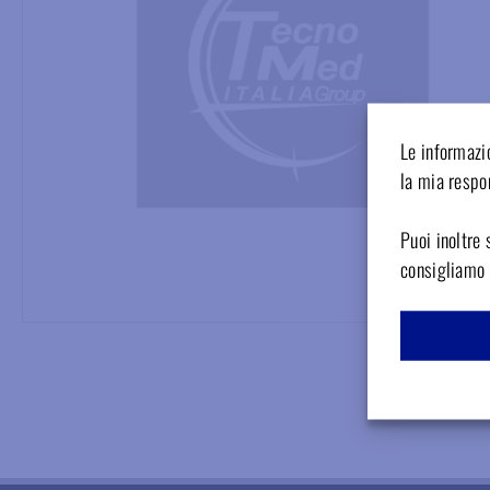
Le informazio
la mia respon
Puoi inoltre 
consigliamo d