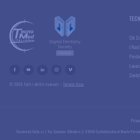
TEC
Chi S
I Nost
Perché
Lavor
Conta
© 2026 Tutti i diritti riservati –
Termini d’uso
Priva
Tecnomed Italia s.r.l. Via Salvador Allende n.2, 61040 Castelvecchio di Monte Porzio