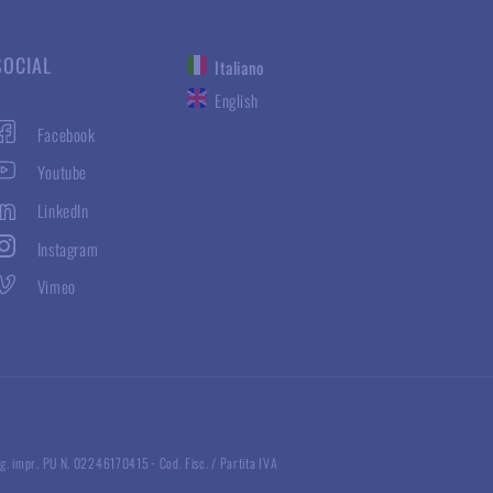
SOCIAL
Italiano
English
Facebook
Youtube
LinkedIn
Instagram
Vimeo
g. impr. PU N. 02246170415
·
Cod. Fisc. / Partita IVA