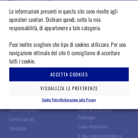
Aggiungere ai preferiti
Le informazioni presenti in questo sito sono rivolte agli
Codice:
05402401
operatori sanitari. Dichiaro quindi, sotto la mia
responsabilità, di appartenere a tale categoria.
Puoi inoltre scegliere che tipo di cookies utilizzare. Per una
navigazione ottimale del sito ti consigliamo di accettare
tutti i cookie.
TECNOMED ITALIA
LE NOSTRE LINEE
ACCETTA COOKIES
VISUALIZZA LE PREFERENZE
Chi Siamo
Linea Chirurgica
Cookie Policy
Dichiarazione sulla Privacy
I Nostri Specialisti
Linea Odontoiatrica
Perché sceglierci
Linea per Estetica e
Podologia
Lavora con noi
Linea Veterinaria
Contattaci
E-shop apparecchiature e