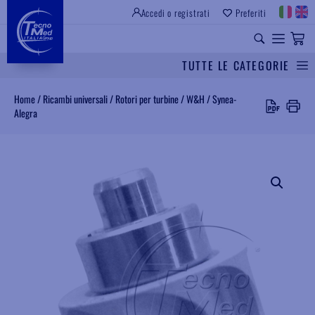
Accedi o registrati
Preferiti
SITO ISTITUZIONALE
RICAMBI UNIVERSALI
TUTTE LE CATEGORIE
Cerca
Home
/
Ricambi universali
/
Rotori per turbine
/
W&H
/
Synea-
Alegra