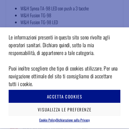
W&H Synea TA-98 LED con push a 3 tacche
W&H Fusion TG-98
W&H Fusion TG-98 LED
Caratteristiche tecniche
Le informazioni presenti in questo sito sono rivolte agli
operatori sanitari. Dichiaro quindi, sotto la mia
Cuscinetti Myonic torlon acciaio
responsabilità, di appartenere a tale categoria.
Rotore bilanciato dinamicamente
Identificazione con numero di serie
Puoi inoltre scegliere che tipo di cookies utilizzare. Per una
Tenuta della fresa >40 Newton
Garanzia 12 mesi
navigazione ottimale del sito ti consigliamo di accettare
Conformità agli standard EN ISO 13485, EN ISO 10993-1, EN
tutti i cookie.
ISO 17665-1, EN ISO 5349
ACCETTA COOKIES
Allegati
VISUALIZZA LE PREFERENZE
Area Download
Cookie Policy
Dichiarazione sulla Privacy
Spaccati tecnici turbine v1.07 – 11 MB