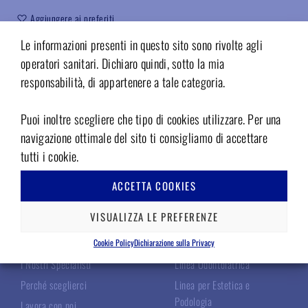
Aggiungere ai preferiti
Le informazioni presenti in questo sito sono rivolte agli
Codice:
CTOV16
operatori sanitari. Dichiaro quindi, sotto la mia
responsabilità, di appartenere a tale categoria.
Puoi inoltre scegliere che tipo di cookies utilizzare. Per una
navigazione ottimale del sito ti consigliamo di accettare
tutti i cookie.
ACCETTA COOKIES
TECNOMED ITALIA
LE NOSTRE LINEE
VISUALIZZA LE PREFERENZE
Chi Siamo
Linea Chirurgica
Cookie Policy
Dichiarazione sulla Privacy
I Nostri Specialisti
Linea Odontoiatrica
Perché sceglierci
Linea per Estetica e
Podologia
Lavora con noi