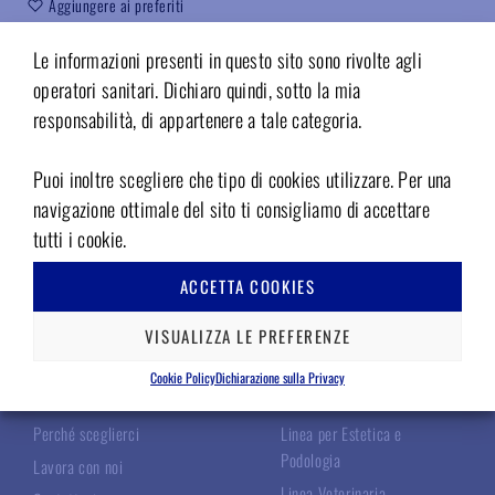
Aggiungere ai preferiti
Codice:
DE3.11KP
Le informazioni presenti in questo sito sono rivolte agli
operatori sanitari. Dichiaro quindi, sotto la mia
responsabilità, di appartenere a tale categoria.
Puoi inoltre scegliere che tipo di cookies utilizzare. Per una
navigazione ottimale del sito ti consigliamo di accettare
tutti i cookie.
ACCETTA COOKIES
TECNOMED ITALIA
LE NOSTRE LINEE
VISUALIZZA LE PREFERENZE
Chi Siamo
Linea Chirurgica
Cookie Policy
Dichiarazione sulla Privacy
I Nostri Specialisti
Linea Odontoiatrica
Perché sceglierci
Linea per Estetica e
Podologia
Lavora con noi
Linea Veterinaria