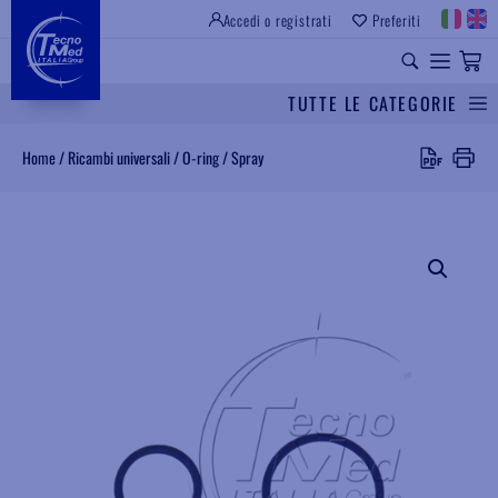
Accedi o registrati
Preferiti
SITO ISTITUZIONALE
RICAMBI UNIVERSALI
TUTTE LE CATEGORIE
Cerca
Home
/
Ricambi universali
/
O-ring
/
Spray