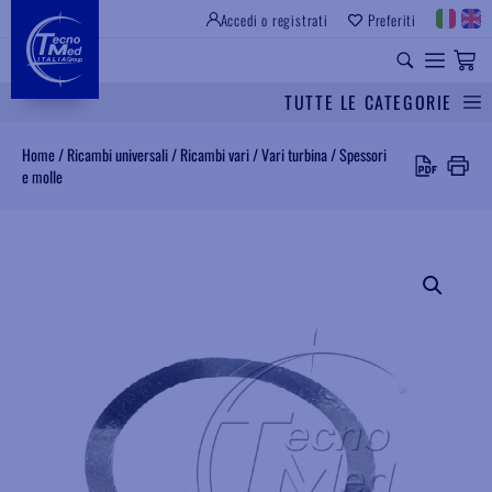
Accedi o registrati
Preferiti
SITO ISTITUZIONALE
RICAMBI UNIVERSALI
TUTTE LE CATEGORIE
Cerca
Home
/
Ricambi universali
/
Ricambi vari
/
Vari turbina
/
Spessori
e molle