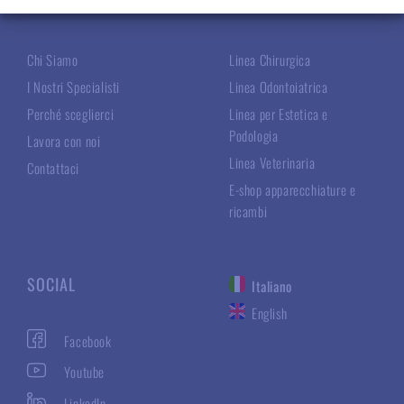
TECNOMED ITALIA
LE NOSTRE LINEE
Chi Siamo
Linea Chirurgica
I Nostri Specialisti
Linea Odontoiatrica
Perché sceglierci
Linea per Estetica e
Podologia
Lavora con noi
Linea Veterinaria
Contattaci
E-shop apparecchiature e
ricambi
SOCIAL
Italiano
English
Facebook
Youtube
LinkedIn