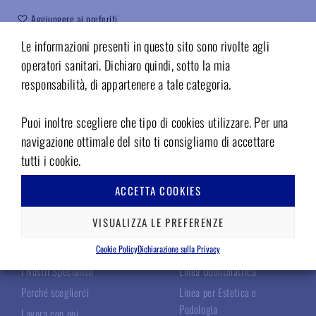
Aggiungere ai preferiti
Le informazioni presenti in questo sito sono rivolte agli
Codice:
04017600
operatori sanitari. Dichiaro quindi, sotto la mia
responsabilità, di appartenere a tale categoria.
Puoi inoltre scegliere che tipo di cookies utilizzare. Per una
navigazione ottimale del sito ti consigliamo di accettare
tutti i cookie.
ACCETTA COOKIES
TECNOMED ITALIA
LE NOSTRE LINEE
VISUALIZZA LE PREFERENZE
Chi Siamo
Linea Chirurgica
Cookie Policy
Dichiarazione sulla Privacy
I Nostri Specialisti
Linea Odontoiatrica
Perché sceglierci
Linea per Estetica e
Podologia
Lavora con noi