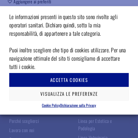
Aggiungere ai preferiti
Codice:
05112800
Le informazioni presenti in questo sito sono rivolte agli
operatori sanitari. Dichiaro quindi, sotto la mia
responsabilità, di appartenere a tale categoria.
Puoi inoltre scegliere che tipo di cookies utilizzare. Per una
navigazione ottimale del sito ti consigliamo di accettare
tutti i cookie.
ACCETTA COOKIES
TECNOMED ITALIA
LE NOSTRE LINEE
VISUALIZZA LE PREFERENZE
Chi Siamo
Linea Chirurgica
Cookie Policy
Dichiarazione sulla Privacy
I Nostri Specialisti
Linea Odontoiatrica
Perché sceglierci
Linea per Estetica e
Podologia
Lavora con noi
Linea Veterinaria