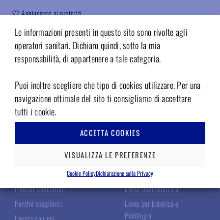
Aggiungere ai preferiti
Le informazioni presenti in questo sito sono rivolte agli
Codice:
0113514
operatori sanitari. Dichiaro quindi, sotto la mia
responsabilità, di appartenere a tale categoria.
Puoi inoltre scegliere che tipo di cookies utilizzare. Per una
navigazione ottimale del sito ti consigliamo di accettare
tutti i cookie.
ACCETTA COOKIES
TECNOMED ITALIA
LE NOSTRE LINEE
VISUALIZZA LE PREFERENZE
Chi Siamo
Linea Chirurgica
Cookie Policy
Dichiarazione sulla Privacy
I Nostri Specialisti
Linea Odontoiatrica
Perché sceglierci
Linea per Estetica e
Podologia
Lavora con noi