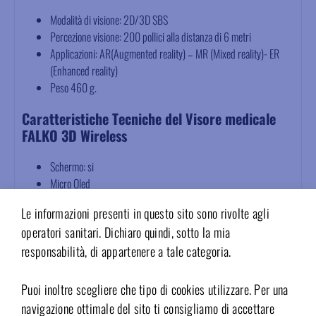
Modalità di visione: 2D/3D SBS
Percezione visione: 200 pollici alla distanza di 6 metri
Applicazioni: AR(Augmented reality) – MR (Mixed reality)- ER
(Enhanced reality)
Peso 460 g.
Caratteristiche Tecniche del Visore medicale
FALKO 3D Wireless
Schermo: si
Micro Oled
Risoluzione: 1920X1080X2
Le informazioni presenti in questo sito sono rivolte agli
PPI: fino a 4496
operatori sanitari. Dichiaro quindi, sotto la mia
PDD: 54
responsabilità, di appartenere a tale categoria.
FOV(Diagonale): 43°
Proporzioni schermo: 16:9
Messa a fuoco: 0~-5.0D
Puoi inoltre scegliere che tipo di cookies utilizzare. Per una
Distanza interpupillare: fissa 63,5 mm
navigazione ottimale del sito ti consigliamo di accettare