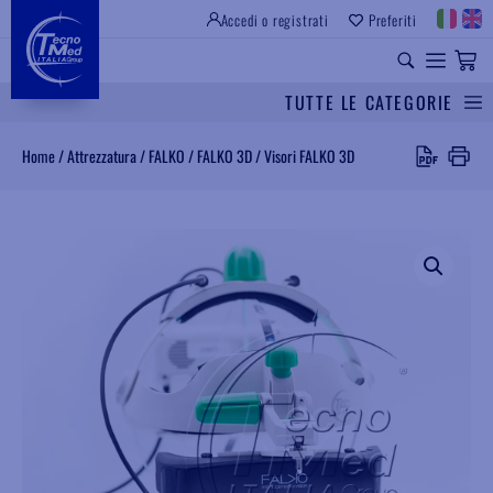
Accedi o registrati
Preferiti
SITO ISTITUZIONALE
RICAMBI UNIVERSALI
TUTTE LE CATEGORIE
Cerca
Home
/
Attrezzatura
/
FALKO
/
FALKO 3D
/
Visori FALKO 3D