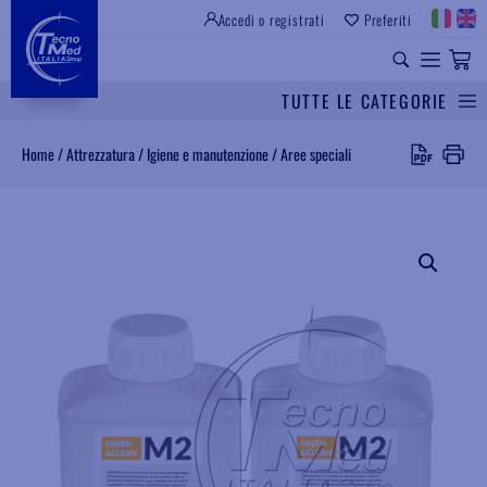
Accedi o registrati
Preferiti
SITO ISTITUZIONALE
RICAMBI UNIVERSALI
TUTTE LE CATEGORIE
Cerca
Home
/
Attrezzatura
/
Igiene e manutenzione
/
Aree speciali