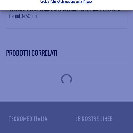
Cookie Policy
Dichiarazione sulla Privacy
Confezione Disinfettante aree speciali Metasys M2 ricarica2:
2
flaconi da 500 ml.
PRODOTTI CORRELATI
TECNOMED ITALIA
LE NOSTRE LINEE