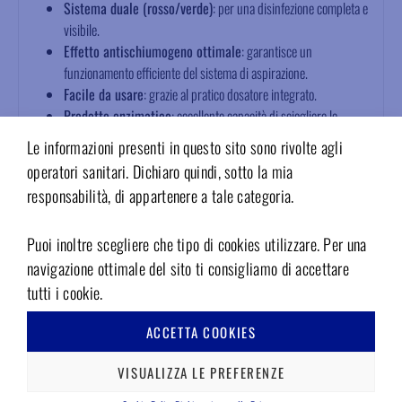
Sistema duale (rosso/verde)
: per una disinfezione completa e
visibile.
Effetto antischiumogeno ottimale
: garantisce un
funzionamento efficiente del sistema di aspirazione.
Facile da usare
: grazie al pratico dosatore integrato.
Prodotto enzimatico
: eccellente capacità di sciogliere le
proteine.
Le informazioni presenti in questo sito sono rivolte agli
Compatibilità universale
: ideale per tutti i separatori
operatori sanitari. Dichiaro quindi, sotto la mia
d’amalgama e i sistemi aria/acqua.
responsabilità, di appartenere a tale categoria.
Certificazione
: CE 0044.
Disinfezione e pulizia del sistema di aspirazione con
Puoi inoltre scegliere che tipo di cookies utilizzare. Per una
GREEN&CLEAN M2
navigazione ottimale del sito ti consigliamo di accettare
tutti i cookie.
Efficiente
: l’ampio spettro d’azione e l’elevata capacità pulente
garantiscono un’igiene profonda.
ACCETTA COOKIES
Unico
: la combinazione cromatica rosso/verde offre
un’indicazione visiva della presenza di principi attivi differenti,
VISUALIZZA LE PREFERENZE
assicurando una disinfezione sicura e a lungo termine.