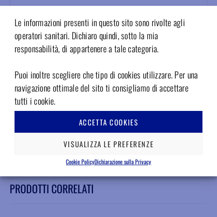
Eliminazione efficace del biofilm
: agisce in soli 30 minuti.
Le informazioni presenti in questo sito sono rivolte agli
Consigliato
: per la pulizia prima dell’installazione di sistemi di
operatori sanitari. Dichiaro quindi, sotto la mia
decontaminazione.
responsabilità, di appartenere a tale categoria.
Facile da usare
: grazie alla soluzione colorata che facilita
l’applicazione.
Puoi inoltre scegliere che tipo di cookies utilizzare. Per una
Certificazione
: CE 0044.
navigazione ottimale del sito ti consigliamo di accettare
Sostanza attiva
: perossido d’idrogeno.
tutti i cookie.
Confezione Disinfettante aree speciali Metasys BR
: 2 flaconi da
ACCETTA COOKIES
1000 ml.
VISUALIZZA LE PREFERENZE
Cookie Policy
Dichiarazione sulla Privacy
PRODOTTI CORRELATI