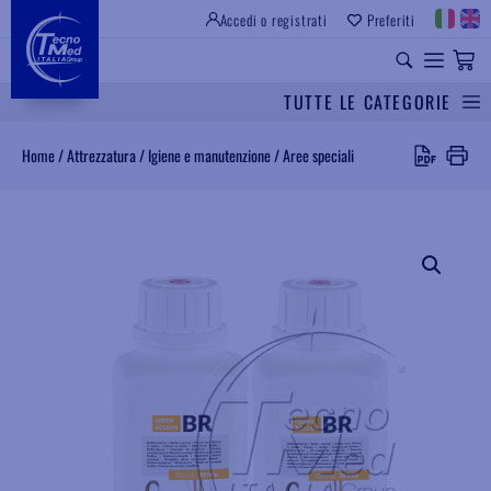
Accedi o registrati
Preferiti
SITO ISTITUZIONALE
RICAMBI UNIVERSALI
TUTTE LE CATEGORIE
Cerca
Home
/
Attrezzatura
/
Igiene e manutenzione
/
Aree speciali