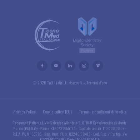
© 2026 Tutti i diritti riservati –
Termini d’uso
Privacy Policy
Cookie policy (EU)
Termini e condizioni di vendita
Tecnomed Italia s.r.l. Via Salvador Allende n.2, 61040 Castelvecchio di Monte
Porzio (PU) Italy
·
Phone +390721955125
·
Capitale sociale 110.000,00 i.v.
·
R.E.A. PU N 165785
·
Reg. impr. PU N. 02246170415
·
Cod. Fisc. / Partita IVA
IT02246170415
·
Code IT02246170415