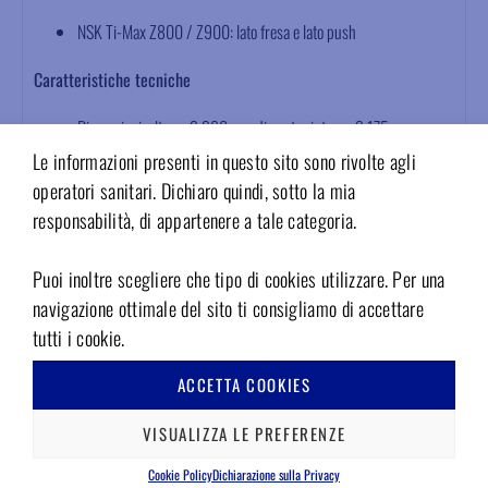
NSK Ti-Max Z800 / Z900: lato fresa e lato push
Caratteristiche tecniche
Dimensioni: altezza 2.380mm, diametro interno 3.175mm,
diametro esterno 6.350mm
Le informazioni presenti in questo sito sono rivolte agli
Cuscinetto flangiato
operatori sanitari. Dichiaro quindi, sotto la mia
Gabbia torlon
responsabilità, di appartenere a tale categoria.
Sfere in acciaio
Contatto radiale
Puoi inoltre scegliere che tipo di cookies utilizzare. Per una
Classe ABEC 7
navigazione ottimale del sito ti consigliamo di accettare
Brand Tecnomed Italia
tutti i cookie.
Cross reference Minebea DRM13A6
Garanzia 12 mesi
ACCETTA COOKIES
Allegati
VISUALIZZA LE PREFERENZE
Area Download
Cookie Policy
Dichiarazione sulla Privacy