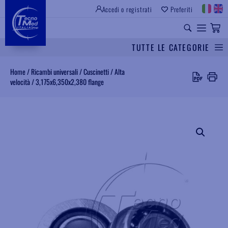
Accedi o registrati
Preferiti
SITO ISTITUZIONALE
RICAMBI UNIVERSALI
TUTTE LE CATEGORIE
Cerca
Home
/
Ricambi universali
/
Cuscinetti
/
Alta
velocità
/
3,175x6,350x2,380 flange