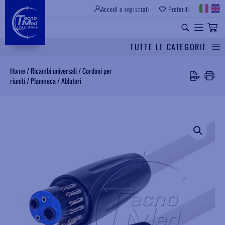
Accedi o registrati
Preferiti
SITO ISTITUZIONALE
RICAMBI UNIVERSALI
TUTTE LE CATEGORIE
Cerca
Home
/
Ricambi universali
/
Cordoni per
riuniti
/
Planmeca
/
Ablatori