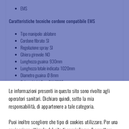
EMS
Caratteristiche tecniche cordone compatibile EMS
Tipo manipolo: ablatore
Cordone fibrato: SI
Regolazione spray: SI
Ghiera girevole: NO
Lunghezza guaina: 930mm
Lunghezza totale indicata: 1020mm
Diametro guaina: Ø 8mm
Colore: Light Gray RAL7035
Latex Free
Le informazioni presenti in questo sito sono rivolte agli
Garanzia 12 mesi
operatori sanitari. Dichiaro quindi, sotto la mia
Pressione massima aria mandata/ritorno 4.5bar / 65psi
responsabilità, di appartenere a tale categoria.
Pressione massima spray aria/acqua 4bar / 58psi
Resistenza alla trazione 70N
Puoi inoltre scegliere che tipo di cookies utilizzare. Per una