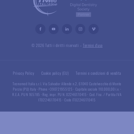
© 2026 Tutti i diritti riservati –
Termini d’uso
Privacy Policy
Cookie policy (EU)
Termini e condizioni di vendita
Tecnomed Italia s.r.l. Via Salvador Allende n.2, 61040 Castelvecchio di Monte
Porzio (PU) Italy
·
Phone +390721955125
·
Capitale sociale 110.000,00 i.v.
·
R.E.A. PU N 165785
·
Reg. impr. PU N. 02246170415
·
Cod. Fisc. / Partita IVA
IT02246170415
·
Code IT02246170415