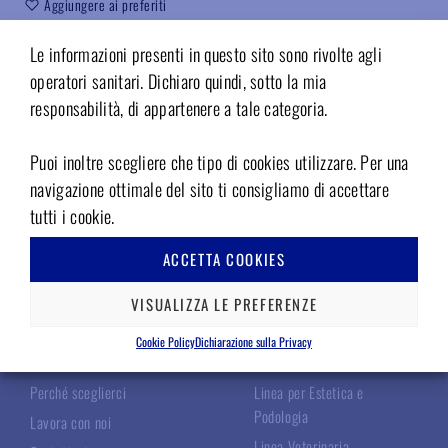
Aggiungere ai preferiti
Codice:
DE3.18
Le informazioni presenti in questo sito sono rivolte agli
operatori sanitari. Dichiaro quindi, sotto la mia
responsabilità, di appartenere a tale categoria.
Puoi inoltre scegliere che tipo di cookies utilizzare. Per una
navigazione ottimale del sito ti consigliamo di accettare
tutti i cookie.
ACCETTA COOKIES
TECNOMED ITALIA
LE NOSTRE LINEE
VISUALIZZA LE PREFERENZE
Chi Siamo
Linea Chirurgica
Cookie Policy
Dichiarazione sulla Privacy
I Nostri Specialisti
Linea Odontoiatrica
Perché sceglierci
Linea per Estetica e
Podologia
Lavora con noi
Linea Veterinaria