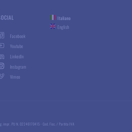
SOCIAL
Italiano
English
Facebook
Youtube
LinkedIn
Instagram
Vimeo
g. impr. PU N. 02246170415
·
Cod. Fisc. / Partita IVA