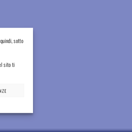
quindi, sotto
l sito ti
NZE