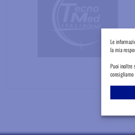
Le informazio
la mia respon
Puoi inoltre 
consigliamo d