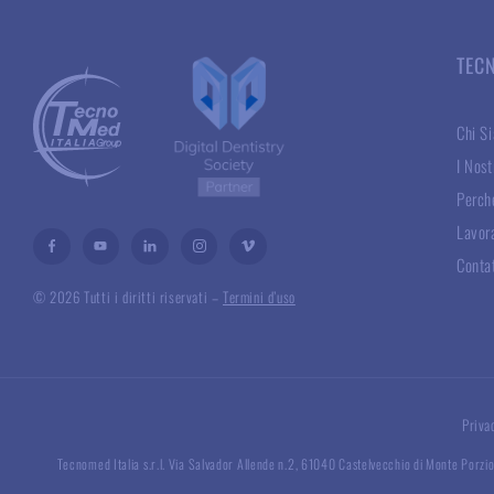
TEC
Chi S
I Nost
Perché
Lavor
Conta
© 2026 Tutti i diritti riservati –
Termini d’uso
Priva
Tecnomed Italia s.r.l. Via Salvador Allende n.2, 61040 Castelvecchio di Monte Porzio