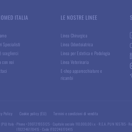
NOMED ITALIA
LE NOSTRE LINEE
iamo
Linea Chirurgica
ri Specialisti
Linea Odontoiatrica
 sceglierci
Linea per Estetica e Podologia
a con noi
Linea Veterinaria
ttaci
E-shop apparecchiature e
ricambi
cy Policy
Cookie policy (EU)
Termini e condizioni di vendita
 (PU) Italy
·
Phone +390721955125
·
Capitale sociale 110.000,00 i.v.
·
R.E.A. PU N 165785
·
Re
IT02246170415
·
Code IT02246170415