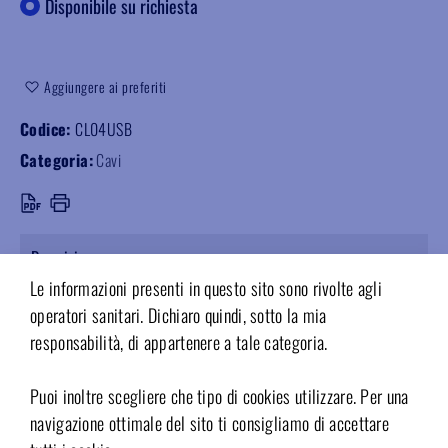
Disponibile su richiesta
Aggiungere ai preferiti
Codice:
CL04USB
Categoria:
Cavi
Descrizione
Le informazioni presenti in questo sito sono rivolte agli
Cavo USB 5mt con amplificatore. Prolunga di 5mt con amplificatore.
operatori sanitari. Dichiaro quindi, sotto la mia
responsabilità, di appartenere a tale categoria.
Puoi inoltre scegliere che tipo di cookies utilizzare. Per una
PRODOTTI CORRELATI
navigazione ottimale del sito ti consigliamo di accettare