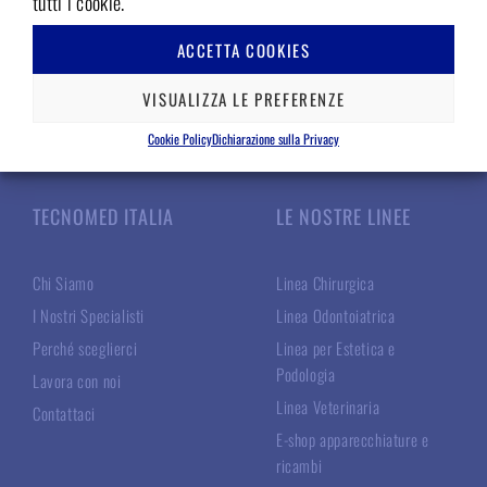
tutti i cookie.
ACCETTA COOKIES
VISUALIZZA LE PREFERENZE
Cookie Policy
Dichiarazione sulla Privacy
TECNOMED ITALIA
LE NOSTRE LINEE
Chi Siamo
Linea Chirurgica
I Nostri Specialisti
Linea Odontoiatrica
Perché sceglierci
Linea per Estetica e
Podologia
Lavora con noi
Linea Veterinaria
Contattaci
E-shop apparecchiature e
ricambi