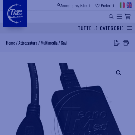
Accedi o registrati
Preferiti
SITO ISTITUZIONALE
RICAMBI UNIVERSALI
TUTTE LE CATEGORIE
Cerca
Home
/
Attrezzatura
/
Multimedia
/
Cavi