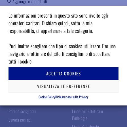
Aggiungere ai preferiti
Codice:
DE1.02KP
Le informazioni presenti in questo sito sono rivolte agli
operatori sanitari. Dichiaro quindi, sotto la mia
responsabilità, di appartenere a tale categoria.
Puoi inoltre scegliere che tipo di cookies utilizzare. Per una
navigazione ottimale del sito ti consigliamo di accettare
tutti i cookie.
ACCETTA COOKIES
TECNOMED ITALIA
LE NOSTRE LINEE
VISUALIZZA LE PREFERENZE
Chi Siamo
Linea Chirurgica
Cookie Policy
Dichiarazione sulla Privacy
I Nostri Specialisti
Linea Odontoiatrica
Perché sceglierci
Linea per Estetica e
Podologia
Lavora con noi
Linea Veterinaria