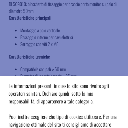
BL509010: blocchetto di fissaggio per braccio porta monitor su palo di
diametro 50mm.
Caratteristiche principali
Montaggio a palo verticale
Passaggio interno per cavi elettrici
Serraggio con viti 2 x M8
Caratteristiche tecniche
Compatibile con pali ⌀50 mm
Diametro di innesto braccio ⌀35 mm
Dimensioni L x H : 52 x 90 mm
Le informazioni presenti in questo sito sono rivolte agli
Materiale: alluminio
operatori sanitari. Dichiaro quindi, sotto la mia
Colore: bianco dentale
responsabilità, di appartenere a tale categoria.
Certificazione : 2001/95/CE
Garanzia: 36 mesi
Puoi inoltre scegliere che tipo di cookies utilizzare. Per una
Ambiti applicativi
navigazione ottimale del sito ti consigliamo di accettare