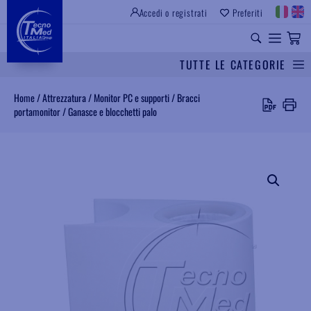
Accedi o registrati
Preferiti
SITO ISTITUZIONALE
RICAMBI UNIVERSALI
TUTTE LE CATEGORIE
Cerca
Home
/
Attrezzatura
/
Monitor PC e supporti
/
Bracci
portamonitor
/
Ganasce e blocchetti palo