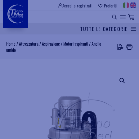
Accedi o registrati
Preferiti
SITO ISTITUZIONALE
RICAMBI UNIVERSALI
TUTTE LE CATEGORIE
Cerca
Home
/
Attrezzatura
/
Aspirazione
/
Motori aspiranti
/
Anello
umido