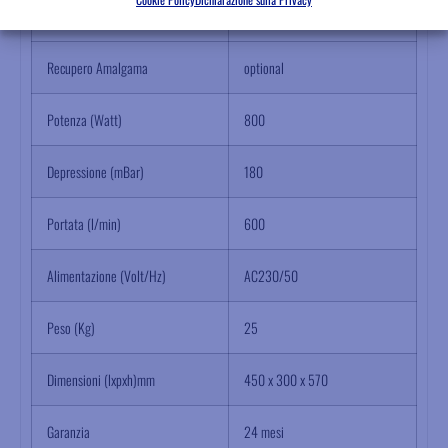
Rumorosità (db)
≤
60
Recupero Amalgama
optional
Potenza (Watt)
800
Depressione (mBar)
180
Portata (l/min)
600
Alimentazione (Volt/Hz)
AC230/50
Peso (Kg)
25
Dimensioni (lxpxh)mm
450 x 300 x 570
Garanzia
24 mesi