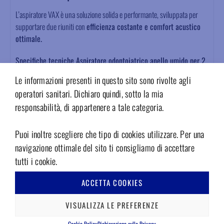
L’aspiratore VAX è una soluzione solida e performante, sviluppata per
supportare due riuniti con
efficienza costante e comfort acustico
ottimale.
Specifiche tecniche Aspiratore odontoiatrico anello umido per 2
riuniti.
Le informazioni presenti in questo sito sono rivolte agli
operatori sanitari. Dichiaro quindi, sotto la mia
Tipologia
umido
responsabilità, di appartenere a tale categoria.
Riuniti serviti
2
Puoi inoltre scegliere che tipo di cookies utilizzare. Per una
navigazione ottimale del sito ti consigliamo di accettare
Centralino
Si
tutti i cookie.
Carenato
inferiore
ACCETTA COOKIES
VISUALIZZA LE PREFERENZE
Scarico acque
centrifugo
Cookie Policy
Dichiarazione sulla Privacy