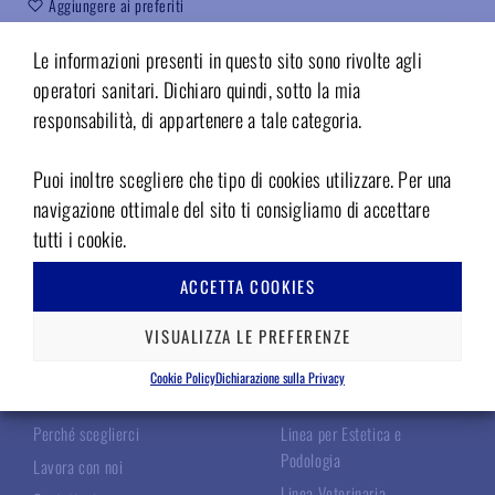
Aggiungere ai preferiti
Codice:
0332727
Le informazioni presenti in questo sito sono rivolte agli
operatori sanitari. Dichiaro quindi, sotto la mia
responsabilità, di appartenere a tale categoria.
Puoi inoltre scegliere che tipo di cookies utilizzare. Per una
navigazione ottimale del sito ti consigliamo di accettare
tutti i cookie.
ACCETTA COOKIES
TECNOMED ITALIA
LE NOSTRE LINEE
VISUALIZZA LE PREFERENZE
Chi Siamo
Linea Chirurgica
Cookie Policy
Dichiarazione sulla Privacy
I Nostri Specialisti
Linea Odontoiatrica
Perché sceglierci
Linea per Estetica e
Podologia
Lavora con noi
Linea Veterinaria