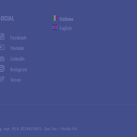
SOCIAL
Italiano
English
Facebook
Youtube
LinkedIn
Instagram
Vimeo
g. impr. PU N. 02246170415
·
Cod. Fisc. / Partita IVA