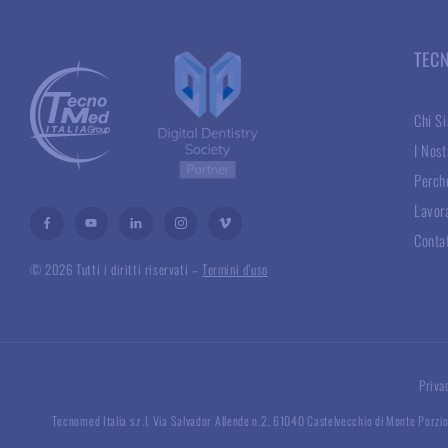
TEC
Chi S
I Nost
Perché
Lavor
Conta
© 2026 Tutti i diritti riservati –
Termini d’uso
Priva
Tecnomed Italia s.r.l. Via Salvador Allende n.2, 61040 Castelvecchio di Monte Porzio