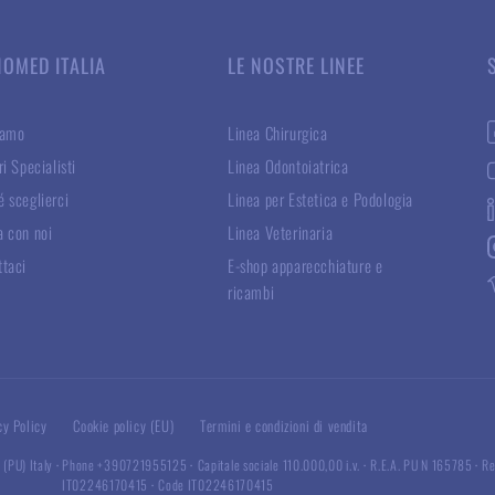
NOMED ITALIA
LE NOSTRE LINEE
iamo
Linea Chirurgica
ri Specialisti
Linea Odontoiatrica
 sceglierci
Linea per Estetica e Podologia
a con noi
Linea Veterinaria
ttaci
E-shop apparecchiature e
ricambi
cy Policy
Cookie policy (EU)
Termini e condizioni di vendita
 (PU) Italy
·
Phone +390721955125
·
Capitale sociale 110.000,00 i.v.
·
R.E.A. PU N 165785
·
Re
IT02246170415
·
Code IT02246170415