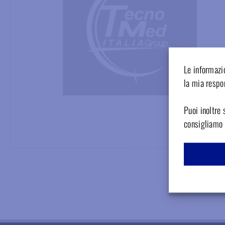
Le informazio
la mia respon
Puoi inoltre 
consigliamo d