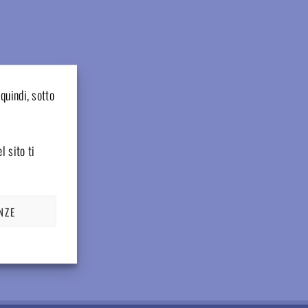
quindi, sotto
l sito ti
NZE