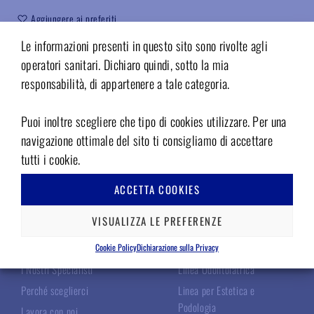
Aggiungere ai preferiti
Le informazioni presenti in questo sito sono rivolte agli
Codice:
SIV011.13
operatori sanitari. Dichiaro quindi, sotto la mia
responsabilità, di appartenere a tale categoria.
Puoi inoltre scegliere che tipo di cookies utilizzare. Per una
navigazione ottimale del sito ti consigliamo di accettare
tutti i cookie.
ACCETTA COOKIES
TECNOMED ITALIA
LE NOSTRE LINEE
VISUALIZZA LE PREFERENZE
Chi Siamo
Linea Chirurgica
Cookie Policy
Dichiarazione sulla Privacy
I Nostri Specialisti
Linea Odontoiatrica
Perché sceglierci
Linea per Estetica e
Podologia
Lavora con noi